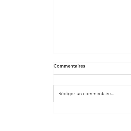
Commentaires
Rédigez un commentaire...
Hashtag Design Partenaire
Officiel du Festival DLDS
2021 avec Michel Drucker